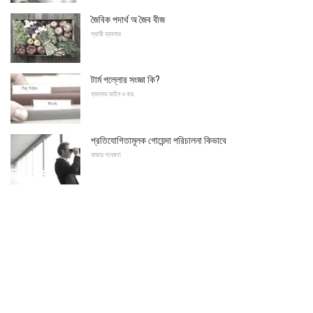
জৈবিক পদার্থ অ জৈব বীজ
স্থায়ী ব্যবসার
টার্ম পল্লোর সংজ্ঞা কি?
ব্যবসায় আইন ও কর
প্রতিযোগিতামূলক গোয়েন্দা পরিচালনা কিভাবে
বাজার গবেষণা