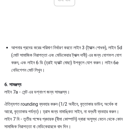
আপনার প্রদেয় করের পরিমাণ নির্ধারণ করতে লাইন 3 (ট্যাক্স শোধক), লাইন 5d
(মোট সামাজিক নিরাপত্তা এবং মেডিকেয়ার ট্যাক্স দাবী) এর জন্য যোগফল যোগ
করুন, এবং লাইন 6 ডি (হ্রাই অ্যাক্ট মোছা) উপকূলে যোগ করুন। লাইন 6e
নেভিগেশন মোট লিখুন।
6. সামঞ্জস্য
লাইন 7a - সেন্ট এর ভগ্নাংশ জন্য সামঞ্জস্য।
ঐতিহ্যগত rounding ব্যবহার করুন (1/2 অধীনে, বৃত্তাকার ডাউন; অর্ধেক বা
আরো, বৃত্তাকার পর্যন্ত)। হ্রাস জন্য নামাঙ্কিত সাইন, না বন্ধনী ব্যবহার করুন।
লাইন 7 বি - তৃতীয় পক্ষের প্রদায়ক (বীমা কোম্পানি) দ্বারা অসুস্থ বেতন থেকে কোন
সামাজিক নিরাপত্তা বা মেডিকেয়ারকে বাদ দিন।