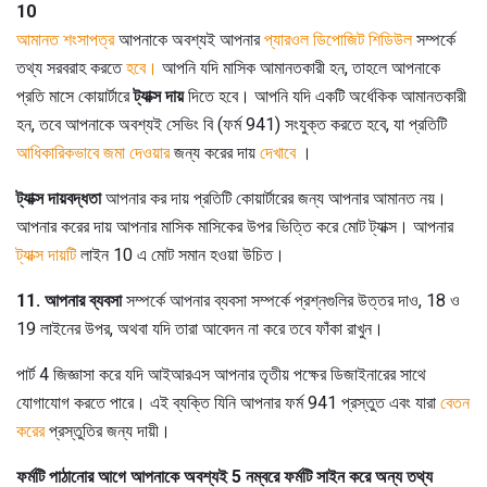
10
আমানত শংসাপত্র
আপনাকে অবশ্যই আপনার
প্যারওল ডিপোজিট শিডিউল
সম্পর্কে
তথ্য সরবরাহ করতে
হবে।
আপনি যদি মাসিক আমানতকারী হন, তাহলে আপনাকে
প্রতি মাসে কোয়ার্টারে
ট্যাক্স দায়
দিতে হবে। আপনি যদি একটি অর্ধেকিক আমানতকারী
হন, তবে আপনাকে অবশ্যই সেভিং বি (ফর্ম 941) সংযুক্ত করতে হবে, যা প্রতিটি
আধিকারিকভাবে জমা দেওয়ার
জন্য করের দায়
দেখাবে
।
ট্যাক্স দায়বদ্ধতা
আপনার কর দায় প্রতিটি কোয়ার্টারের জন্য আপনার আমানত নয়।
আপনার করের দায় আপনার মাসিক মাসিকের উপর ভিত্তি করে মোট ট্যাক্স। আপনার
ট্যাক্স দায়টি
লাইন 10 এ মোট সমান হওয়া উচিত।
11. আপনার ব্যবসা
সম্পর্কে আপনার ব্যবসা সম্পর্কে প্রশ্নগুলির উত্তর দাও, 18 ও
19 লাইনের উপর, অথবা যদি তারা আবেদন না করে তবে ফাঁকা রাখুন।
পার্ট 4 জিজ্ঞাসা করে যদি আইআরএস আপনার তৃতীয় পক্ষের ডিজাইনারের সাথে
যোগাযোগ করতে পারে। এই ব্যক্তি যিনি আপনার ফর্ম 941 প্রস্তুত এবং যারা
বেতন
করের
প্রস্তুতির জন্য দায়ী।
ফর্মটি পাঠানোর আগে আপনাকে অবশ্যই 5 নম্বরে ফর্মটি সাইন করে অন্য তথ্য