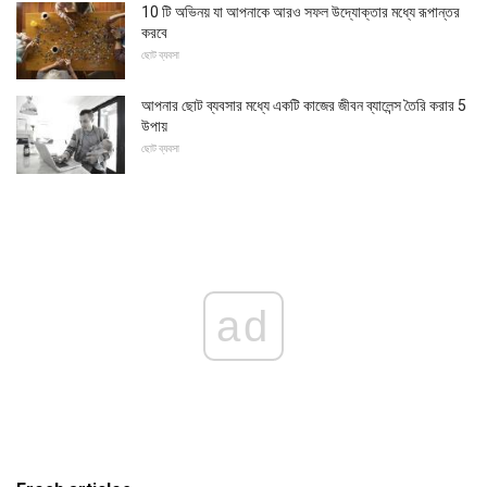
10 টি অভিনয় যা আপনাকে আরও সফল উদ্যোক্তার মধ্যে রূপান্তর
করবে
ছোট ব্যবসা
আপনার ছোট ব্যবসার মধ্যে একটি কাজের জীবন ব্যালেন্স তৈরি করার 5
উপায়
ছোট ব্যবসা
ad