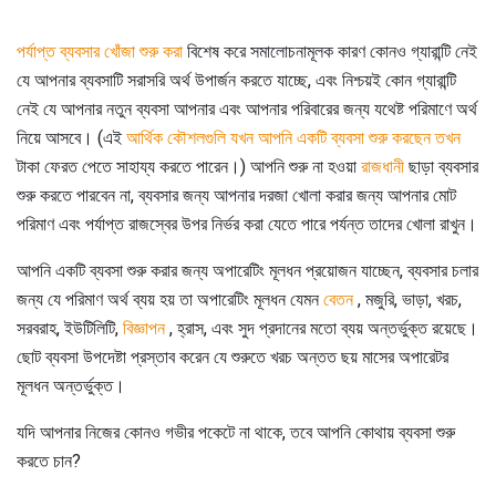
পর্যাপ্ত ব্যবসার খোঁজা শুরু করা
বিশেষ করে সমালোচনামূলক কারণ কোনও গ্যারান্টি নেই
যে আপনার ব্যবসাটি সরাসরি অর্থ উপার্জন করতে যাচ্ছে, এবং নিশ্চয়ই কোন গ্যারান্টি
নেই যে আপনার নতুন ব্যবসা আপনার এবং আপনার পরিবারের জন্য যথেষ্ট পরিমাণে অর্থ
নিয়ে আসবে। (এই
আর্থিক কৌশলগুলি যখন আপনি একটি ব্যবসা শুরু করছেন তখন
টাকা ফেরত পেতে সাহায্য করতে পারেন।) আপনি শুরু না হওয়া
রাজধানী
ছাড়া ব্যবসার
শুরু করতে পারবেন না, ব্যবসার জন্য আপনার দরজা খোলা করার জন্য আপনার মোট
পরিমাণ এবং পর্যাপ্ত রাজস্বের উপর নির্ভর করা যেতে পারে পর্যন্ত তাদের খোলা রাখুন।
আপনি একটি ব্যবসা শুরু করার জন্য অপারেটিং মূলধন প্রয়োজন যাচ্ছেন, ব্যবসার চলার
জন্য যে পরিমাণ অর্থ ব্যয় হয় তা অপারেটিং মূলধন যেমন
বেতন
, মজুরি, ভাড়া, খরচ,
সরবরাহ, ইউটিলিটি,
বিজ্ঞাপন
, হ্রাস, এবং সুদ প্রদানের মতো ব্যয় অন্তর্ভুক্ত রয়েছে।
ছোট ব্যবসা উপদেষ্টা প্রস্তাব করেন যে শুরুতে খরচ অন্তত ছয় মাসের অপারেটর
মূলধন অন্তর্ভুক্ত।
যদি আপনার নিজের কোনও গভীর পকেটে না থাকে, তবে আপনি কোথায় ব্যবসা শুরু
করতে চান?