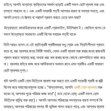
চাইলে, আপনি অন্যান্য ব্যক্তিদের সমর্থন ছাড়াই একটি সফল ছোট ব্যবসা শুরু এবং
চালাতে পারবেন না। এবং একটি সহকারী পত্নী আপনার ধারনা বা সমস্যা শুনতে, এবং
আপনি চলতে যে উত্সাহ বা পরামর্শ প্রদান করতে চেয়ে ভাল যারা?
উদ্যোক্তা: কানাডিয়ানদের জন্য একটি প্রোফাইল
, উইলিয়াম ই। জেনিংস বলেন যে
সফল উদ্যোক্তা সাধারণত একটি বিশেষ সহায়ক পত্নী থাকে
তিনি আরও বলেন যে এই ব্যতিক্রমী স্বামীকয়রা শুধু প্রেম এবং স্থিতিশীলতা প্রদান
করে না, বরং ব্যবসার জন্য নির্দিষ্ট সমর্থন, যেমন একটি ব্যবসা শুরু করার জন্য রাজধানী
প্রদান করতে সাহায্য করা, অথবা খরচ কম রাখার জন্য কোনো কোম্পানিতে কাজ করে
না। ব্যবসার বাইরে কাজ করে আর্থিকভাবে অবদান রাখে এমন স্বামীও একটি সাধারণ
ছোট ব্যবসার দৃশ্য।
যদি আপনি একটি হোম ভিত্তিক ব্যবসা শুরু করতে চান একটি সহকারী স্বামী বা স্ত্রী
বিশেষ করে সমালোচনামূলক হচ্ছে। "বাস্তবসম্মত, আপনি
একটি হোম ব্যবসায়
শুরু
করেন না, আপনার পুরো পরিবার কাজ করে" (
ডান থেকে হোম; একটি সফল হোম
ভিত্তিক বাসিন্দু শুরু করা
)। আপনি আপনার পরিবারের সদস্যদের ধারণা সম্পর্কে কি
ভাবছেন, আপনার পরিবারের সদস্য কী ভূমিকা পালন করতে পারে, এবং আপনার ব্যবসা