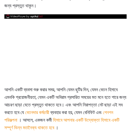
জন্য প্রস্তুত থাকুন।
আপনি একটি ব্যবসা শুরু করার সময়, আপনি যেমন ছুটির দিন, যেমন বেতন হিসাবে
এমনকি প্রয়োজনীয়তা, যেমন একটি অবিরাম প্রসারিত সময়ের মত মনে হতে পারে জন্য
আচরণ ছাড়া যেতে প্রস্তুত থাকতে হবে। এবং আপনি নিরাপত্তা নেট ছাড়া এই সব
করতে হবে যে
বেতনদার কর্মচারী
ব্যবহার করা হয়, যেমন বেনিফিট এবং
পেনশন
পরিকল্পনা
। আসলে, একজন কর্মী
হিসাবে আপনার একটি উদ্যোক্তা হিসাবে একটি
সম্পূর্ণ ভিন্ন মতানৈক্য থাকতে হবে
।