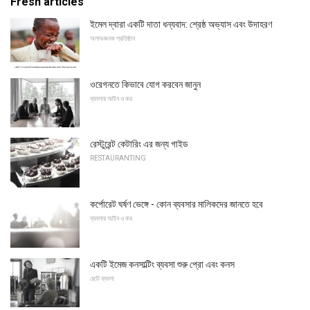
Fresh articles
ইমেল দ্বারা একটি দাতা ধন্যবাদ: শ্রেষ্ঠ অভ্যাস এবং উদাহরণ
অলাভজনক প্রতিষ্ঠান
ওরেগনতে কিভাবে যোগ করবেন জানুন
ব্যবসায় আইন ও কর
রেস্টুরেন্ট কেটারিং এর জন্য গাইড
RESTAURANTING
কর্পোরেট ঘর্ষণ ভেঙ্গে - কোন ব্যবসার মালিকদের জানতে হবে
ব্যবসায় আইন ও কর
একটি ইমেজ কনসাল্টিং ব্যবসা শুরু প্রো এবং কনস
ছোট ব্যবসা