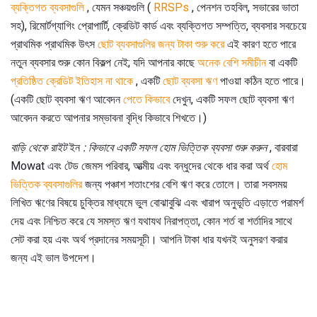
ব্যক্তিগত
ব্যবসাগুলি
, যেমন সঞ্চয়গুলি (
RRSPs
, পেনশন তহবিল, সভারের ভাতা
সহ), রিমোর্টগ্যাগিং প্রোপার্টি, ক্রেডিট কার্ড এবং ব্যক্তিগত সম্পত্তি, ব্যবসার সবচেয়ে
প্রাথমিক প্রাথমিক উৎস
ছোট ব্যবসাগুলির জন্য টাকা শুরু করে
এই কারণ হতে পারে
নতুন ব্যবসার শুরু কোন বিকল্প নেই; যদি আপনার কাছে
অনেক বেশি সমীচীন
বা একটি
প্রতিষ্ঠিত ক্রেডিট ইতিহাস না থাকে
, একটি
ছোট ব্যবসা ঋণ
পাওয়া কঠিন হতে পারে।
(একটি ছোট ব্যবসা ঋণ আবেদন
পেতে কিভাবে
দেখুন, একটি সফল ছোট ব্যবসা ঋণ
আবেদন করতে আপনার সম্ভাবনা বৃদ্ধি কিভাবে শিখতে।)
বাড়ি থেকে রাইট
ইন
: কিভাবে একটি সফল হোম ভিত্তিক ব্যবসা শুরু করুন
, বারবারা
Mowat এবং টেড জেমস পরিবার, আত্মীয় এবং বন্ধুদের থেকে ধার করা অর্থ
হোম
ভিত্তিক ব্যবসাগুলির
জন্য পঞ্চাশ শতাংশের বেশি ঋণ করে তোলে। তারা সবসময়
লিখিত ঋণের বিষয়ে চুক্তির মাধ্যমে ভুল বোঝাবুঝি এবং খারাপ অনুভূতি এড়াতে পরামর্শ
দেয় এবং নিশ্চিত করে যে সমস্ত ঋণ যথাযথ নিরাপত্তা, কোন শর্ত বা শর্তাদির সাথে
সেট করা হয় এবং অর্থ প্রদানের সময়সূচী। আপনি টাকা ধার যখনই অনুসরণ করার
জন্য এই ভাল উপদেশ।