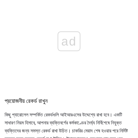
ad
প্রয়োজনীয় রেকর্ড রাখুন
কিছু প্যারোলেল সম্পর্কিত রেকর্ডগুলি আইআরএসের উদ্দেশ্যে রাখা হবে। একটি
সাধারণ নিয়ম হিসাবে, আপনার ব্যক্তিবর্গের কর্মকাণ্ডের দৈর্ঘ্য নির্বিশেষে নিযুক্ত
ব্যক্তিদের জন্য সমস্ত রেকর্ড রাখা উচিত। চাকরির মেয়াদ শেষ হওয়ার পরে নির্দিষ্ট