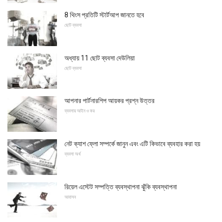
8 থিংস প্রতিটি স্টার্টআপ জানতে হবে
ছোট ব্যবসা
অধ্যায় 11 ছোট ব্যবসা দেউলিয়া
ছোট ব্যবসা
আপনার পার্টনারশিপ আয়কর প্রশ্ন উত্তর
ব্যবসায় আইন ও কর
নেট ক্যাশ ফ্লো সম্পর্কে জানুন এবং এটি কিভাবে ব্যবহার করা হয়
ব্যবসা অর্থ
রিয়েল এস্টেট সম্পত্তি ব্যবস্থাপনা ঝুঁকি ব্যবস্থাপনা
আবাসন