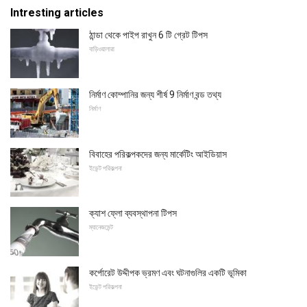
Intresting articles
ঠান্ডা থেকে পাইপ রাখুন 6 টি গ্রেট টিপস
বাড়িওয়ালারা
নির্মাণ কোম্পানির জন্য শীর্ষ 9 নির্মাণ বন্ড তথ্য
নির্মাণ
বিবাহের পরিকল্পকদের জন্য মার্কেটিং আইডিয়াস
ইভেন্ট পরিকল্পনা
ক্যাশ ফ্লো ব্যবস্থাপনা টিপস
ম্যানেজমেন্ট
কর্পোরেট উদ্দীপক ভ্রমণ এবং ঘটনাগুলির একটি ভূমিকা
ইভেন্ট পরিকল্পনা