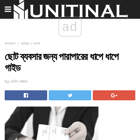
ad
হিসাবরক্ষণ
প্রক্রিয়া ও পদ্ধতি
ছোট ব্যবসার জন্য পারাপারের ধাপে ধাপে
গাইড
by ডেনিস নাজ্জার