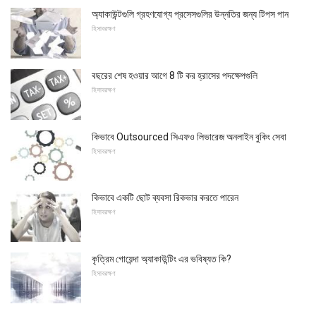
অ্যাকাউন্টগুলি গ্রহণযোগ্য প্রসেসগুলির উন্নতির জন্য টিপস পান
হিসাবরক্ষণ
বছরের শেষ হওয়ার আগে 8 টি কর হ্রাসের পদক্ষেপগুলি
হিসাবরক্ষণ
কিভাবে Outsourced সিএফও লিভারেজ অনলাইন বুকিং সেবা
হিসাবরক্ষণ
কিভাবে একটি ছোট ব্যবসা রিকভার করতে পারেন
হিসাবরক্ষণ
কৃত্রিম গোয়েন্দা অ্যাকাউন্টিং এর ভবিষ্যত কি?
হিসাবরক্ষণ