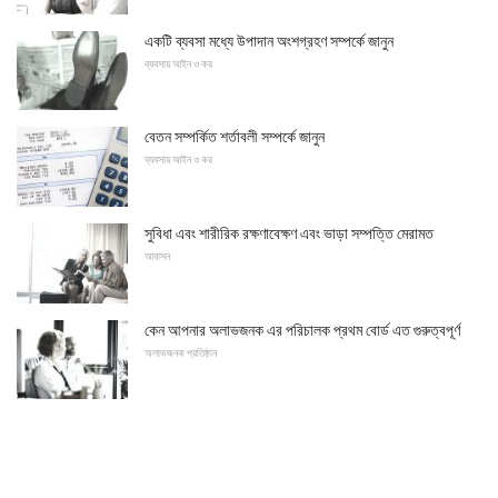
একটি ব্যবসা মধ্যে উপাদান অংশগ্রহণ সম্পর্কে জানুন
ব্যবসায় আইন ও কর
বেতন সম্পর্কিত শর্তাবলী সম্পর্কে জানুন
ব্যবসায় আইন ও কর
সুবিধা এবং শারীরিক রক্ষণাবেক্ষণ এবং ভাড়া সম্পত্তি মেরামত
আবাসন
কেন আপনার অলাভজনক এর পরিচালক প্রথম বোর্ড এত গুরুত্বপূর্ণ
অলাভজনক প্রতিষ্ঠান