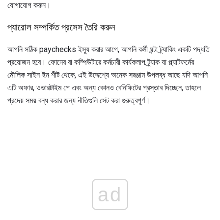
যোগাযোগ করুন।
প্যারোল সম্পর্কিত প্রসেস তৈরি করুন
আপনি সঠিক paychecks ইস্যু করার আগে, আপনি কর্মী ঘন্টা ট্র্যাকিং একটি পদ্ধতি
প্রয়োজন হবে। ফোনের বা কম্পিউটারে কর্মচারী কার্যকলাপ ট্র্যাক যা প্ল্যাটফর্মের
মৌলিক সাইন ইন শীট থেকে, এই উদ্দেশ্যে অনেক সরঞ্জাম উপলব্ধ আছে যদি আপনি
এটি অফার, ওভারটাইম পে এবং অন্য কোনও বেনিফিটের প্রস্তাব দিচ্ছেন, তাহলে
প্রদেয় সময় বন্ধ করার জন্য নীতিগুলি সেট করা গুরুত্বপূর্ণ।
ad