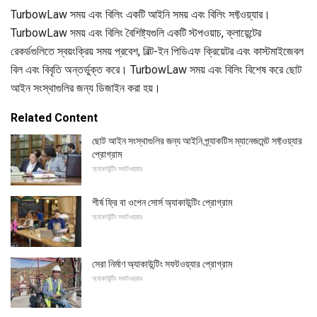
TurbowLaw সময় এবং বিলিং একটি আইনি সময় এবং বিলিং সফ্টওয়্যার।
TurbowLaw সময় এবং বিলিং বৈশিষ্ট্যগুলি একটি স্টপওয়াচ, ক্লায়েন্টের
রেকর্ডগুলিতে স্বয়ংক্রিয় সময় প্রবেশ, বিল্ট-ইন পিডিএফ ক্রিয়েটর এবং কাস্টমাইজেবল
বিল এবং বিবৃতি অন্তর্ভুক্ত করে। TurbowLaw সময় এবং বিলিং বিশেষ করে ছোট
আইন সংস্থাগুলির জন্য ডিজাইন করা হয়।
Related Content
ছোট আইন সংস্থাগুলির জন্য আইনি প্র্যাকটিস ম্যানেজমেন্ট সফ্টওয়্যার
প্রোগ্রাম
অ্যাকাউন্টিং সফটওয়্যার
শীর্ষ ফ্রি বা ওপেন সোর্স অ্যাকাউন্টিং প্রোগ্রাম
অ্যাকাউন্টিং সফটওয়্যার
সেরা নির্মাণ অ্যাকাউন্টিং সফটওয়্যার প্রোগ্রাম
অ্যাকাউন্টিং সফটওয়্যার