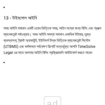
13 - টাইমসোল আইনি
সময় আইনি সমাধান একটি ওয়েব ভিত্তিক সময়, আইন সংস্থা জন্য বিলিং এবং প্রকল্প
ম্যানেজমেন্ট সফ্টওয়্যার। সময় আইনি সমস্যা সমাধান একাধিক টাইমার, দ্বন্দ্ব
ব্যবস্থাপনা, ট্রাস্ট অ্যাকাউন্ট, ইউনিফর্ম টাস্ক ভিত্তিক ম্যানেজমেন্ট সিস্টেম
(UTBMS) এবং কর্মক্ষমতা পর্যবেক্ষণ রিপোর্ট অন্তর্ভুক্ত আপনি TimeSolve
Legal এর সাথে আপনার আইনি বিলিং প্রক্রিয়াগুলি আউটসোর্স করতে পারেন
ad