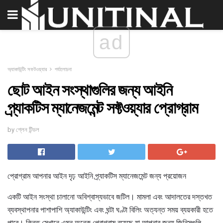
ad
অ্যাকাউন্টিং সফটওয়্যার
পর্যালোচনা
ছোট আইন সংস্থাগুলির জন্য আইনি
প্র্যাকটিস ম্যানেজমেন্ট সফ্টওয়্যার প্রোগ্রাম
by গ্লেন টিন্ডল
প্রোগ্রাম আপনার আইন দৃঢ় আইনি প্র্যাকটিস ম্যানেজমেন্ট জন্য প্রয়োজন
একটি আইন সংস্থা চালানো অবিশ্বাস্যভাবে জটিল। মামলা এবং আদালতের দস্তখত
ব্যবস্থাপনার পাশাপাশি অ্যাকাউন্টিং এবং ঘন্টা ঘণ্টা বিলিং অত্যন্ত সময় ব্যয়কারী হতে
পারে। কিন্তু সেখানে এমন অনেক প্রোগ্রাম রয়েছে যা আপনার জন্য জিনিসগুলি