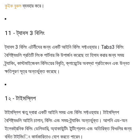
কুইক বুকস
ব্যবহার করে।
11 - ট্যাবস 3 বিলিং
ট্যাবস 3 বিলিং এটর্নীদের জন্য একটি আইনি বিলিং সফ্টওয়্যার। Tabs3 বিলিং
বৈশিষ্ট্যগুলি প্রতিটি লিংক পার্টনার কি উপার্জন করেছে তা হিসাব করার জন্য সময়
ট্র্যাকিং, কাস্টমাইজেবল বিলিংয়ের বিবৃতি, ক্লায়েন্টের অবস্থা প্রতিবেদন এবং উন্নত
ক্ষতিপূরণ সূত্র অন্তর্ভুক্ত করেছে।
1২ - টাইমস্লিপ
টাইমস্লিপ ঋতু দ্বারা একটি আইনি সময় এবং বিলিং সফ্টওয়্যার। টাইমস্লিপ
বৈশিষ্ট্যগুলি আইনি চালান, বিলিং এবং সময়-ট্র্যাকিং অন্তর্ভুক্ত। আপনি এড-অন
ইলেকট্রনিক বিলিং ডেলিভারি, অ্যাকাউন্টিং ইন্টিগ্রেশন এবং অতিরিক্ত ফিগুলির জন্য
বর্ধিত টাইমিংিং কার্যকারিতাও যোগ করতে পারেন।