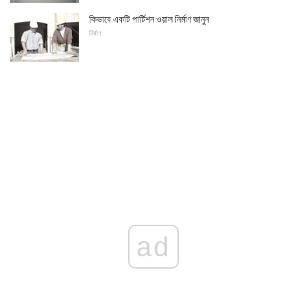
কিভাবে একটি পার্টিশন ওয়াল নির্মাণ জানুন
নির্মাণ
ad