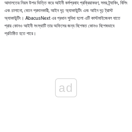
আদালতের নিয়ম উপর ভিত্তি করে আইনী কর্মপ্রবাহ প্রক্রিয়াকরণ, সময় ট্র্যাকিং, বিলিং
এবং চালানো, বেতন প্রদানকারী, আইন দৃঢ় অ্যাকাউন্টিং এবং আইন দৃঢ় ট্রাস্ট
অ্যাকাউন্টিং। AbacusNext এর প্রধান সুবিধা হলো এটি কাস্টমাইজেবল যাতে
প্রায় কোনও আইনী সংস্থাটি তার অফিসের জন্য বিশেষত কোনও বিশেষভাবে
প্রতিষ্ঠিত হতে পারে।
ad