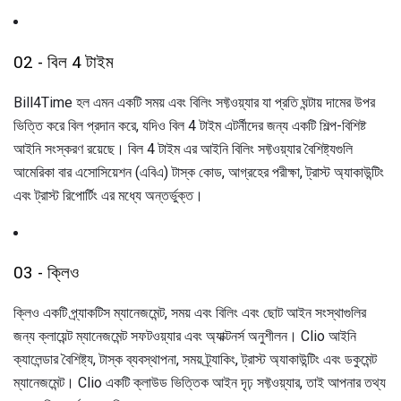
02 - বিল 4 টাইম
Bill4Time হল এমন একটি সময় এবং বিলিং সফ্টওয়্যার যা প্রতি ঘন্টায় দামের উপর
ভিত্তি করে বিল প্রদান করে, যদিও বিল 4 টাইম এটর্নীদের জন্য একটি শিল্প-বিশিষ্ট
আইনি সংস্করণ রয়েছে। বিল 4 টাইম এর আইনি বিলিং সফ্টওয়্যার বৈশিষ্ট্যগুলি
আমেরিকা বার এসোসিয়েশন (এবিএ) টাস্ক কোড, আগ্রহের পরীক্ষা, ট্রাস্ট অ্যাকাউন্টিং
এবং ট্রাস্ট রিপোর্টিং এর মধ্যে অন্তর্ভুক্ত।
03 - ক্লিও
ক্লিও একটি প্র্যাকটিস ম্যানেজমেন্ট, সময় এবং বিলিং এবং ছোট আইন সংস্থাগুলির
জন্য ক্লায়েন্ট ম্যানেজমেন্ট সফটওয়্যার এবং অ্যাক্টনর্স অনুশীলন। Clio আইনি
ক্যালেন্ডার বৈশিষ্ট্য, টাস্ক ব্যবস্থাপনা, সময় ট্র্যাকিং, ট্রাস্ট অ্যাকাউন্টিং এবং ডকুমেন্ট
ম্যানেজমেন্ট। Clio একটি ক্লাউড ভিত্তিক আইন দৃঢ় সফ্টওয়্যার, তাই আপনার তথ্য