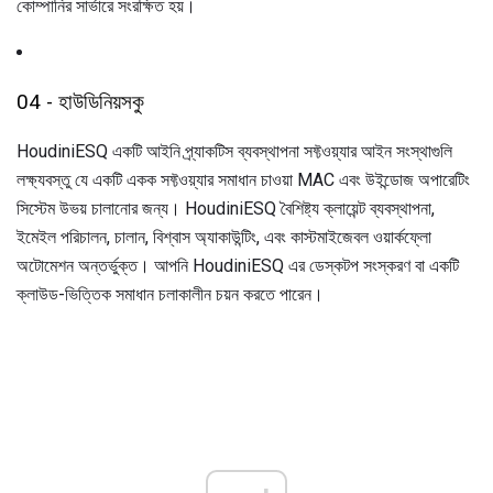
কোম্পানির সার্ভারে সংরক্ষিত হয়।
04 - হাউডিনিয়সকু
HoudiniESQ একটি আইনি প্র্যাকটিস ব্যবস্থাপনা সফ্টওয়্যার আইন সংস্থাগুলি
লক্ষ্যবস্তু যে একটি একক সফ্টওয়্যার সমাধান চাওয়া MAC এবং উইন্ডোজ অপারেটিং
সিস্টেম উভয় চালানোর জন্য। HoudiniESQ বৈশিষ্ট্য ক্লায়েন্ট ব্যবস্থাপনা,
ইমেইল পরিচালন, চালান, বিশ্বাস অ্যাকাউন্টিং, এবং কাস্টমাইজেবল ওয়ার্কফ্লো
অটোমেশন অন্তর্ভুক্ত। আপনি HoudiniESQ এর ডেস্কটপ সংস্করণ বা একটি
ক্লাউড-ভিত্তিক সমাধান চলাকালীন চয়ন করতে পারেন।