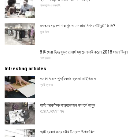
ফ্রিল্যান্সিং ও কনসাল্টিং
সবচেয়ে বড় পোশাক খুচরো দোকান মিশন স্টেটমেন্ট কি কি?
খুচরা শিল্প
8 টি সেরা ছিদ্রযুক্ত চেয়ার্স ম্যাচে লড়াই করেন 2018 সালে কিনুন
ছোট ব্যবসা
Intresting articles
কম বিনিয়োগ পুনর্ব্যবহার ব্যবসা আইডিয়াস
স্থায়ী ব্যবসার
ফাস্ট আকস্মিক সান্ধ্যভোজন সম্পর্কে জানুন
RESTAURANTING
ছোট ব্যবসা জন্য যৌথ উদ্যোগ উপকারিতা