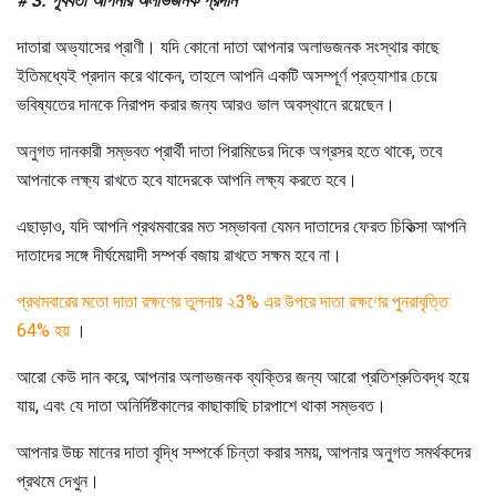
# 3: পূর্ববর্তী আপনার অলাভজনক প্রদান
দাতারা অভ্যাসের প্রাণী। যদি কোনো দাতা আপনার অলাভজনক সংস্থার কাছে
ইতিমধ্যেই প্রদান করে থাকেন, তাহলে আপনি একটি অসম্পূর্ণ প্রত্যাশার চেয়ে
ভবিষ্যতের দানকে নিরাপদ করার জন্য আরও ভাল অবস্থানে রয়েছেন।
অনুগত দানকারী সম্ভবত প্রার্থী দাতা পিরামিডের দিকে অগ্রসর হতে থাকে, তবে
আপনাকে লক্ষ্য রাখতে হবে যাদেরকে আপনি লক্ষ্য করতে হবে।
এছাড়াও, যদি আপনি প্রথমবারের মত সম্ভাবনা যেমন দাতাদের ফেরত চিকিত্সা আপনি
দাতাদের সঙ্গে দীর্ঘমেয়াদী সম্পর্ক বজায় রাখতে সক্ষম হবে না।
প্রথমবারের মতো দাতা রক্ষণের তুলনায় ২3% এর উপরে দাতা রক্ষণের পুনরাবৃত্তি
64% হয়
।
আরো কেউ দান করে, আপনার অলাভজনক ব্যক্তির জন্য আরো প্রতিশ্রুতিবদ্ধ হয়ে
যায়, এবং যে দাতা অনির্দিষ্টকালের কাছাকাছি চারপাশে থাকা সম্ভবত।
আপনার উচ্চ মানের দাতা বৃদ্ধি সম্পর্কে চিন্তা করার সময়, আপনার অনুগত সমর্থকদের
প্রথমে দেখুন।