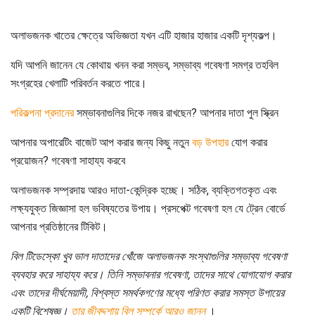
অলাভজনক খাতের ক্ষেত্রে অভিজ্ঞতা যখন এটি হাজার হাজার একটি দৃশ্যকল্প।
যদি আপনি জানেন যে কোথায় খনন করা সম্ভব, সম্ভাব্য গবেষণা সমগ্র তহবিল
সংগ্রহের খেলাটি পরিবর্তন করতে পারে।
পরিকল্পনা প্রদানের
সম্ভাবনাগুলির দিকে নজর রাখছেন? আপনার দাতা পুল স্ক্রিন
আপনার অপারেটিং বাজেট আপ করার জন্য কিছু নতুন
বড় উপহার
যোগ করার
প্রয়োজন? গবেষণা সাহায্য করবে
অলাভজনক সম্প্রদায় আরও দাতা-কেন্দ্রিক হচ্ছে। সঠিক, ব্যক্তিগতকৃত এবং
লক্ষ্যযুক্ত জিজ্ঞাসা হল ভবিষ্যতের উপায়। প্রসপেক্ট গবেষণা হল যে ট্রেন বোর্ডে
আপনার প্রতিষ্ঠানের টিকিট।
বিল টিডেস্কো খুব ভাল দাতাদের খোঁজে অলাভজনক সংস্থাগুলির সম্ভাব্য গবেষণা
ব্যবহার করে সাহায্য করে।
তিনি সম্ভাবনার গবেষণা, তাদের সাথে যোগাযোগ করার
এবং তাদের দীর্ঘমেয়াদী, বিশ্বস্ত সমর্থকগণের মধ্যে পরিণত করার সমস্ত উপায়ের
একটি বিশেষজ্ঞ।
তার জীবদ্দশায় বিল সম্পর্কে আরও জানুন
।