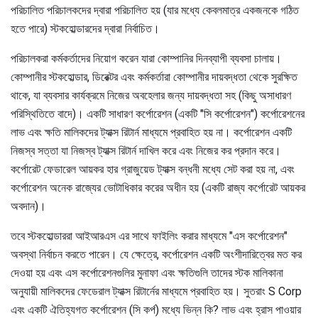
পরিচালিত পরিচালকদের দ্বারা পরিচালিত হয় (যার মধ্যে কেবলমাত্র একজনকে গঠিত
হতে পারে) স্টকহোল্ডারদের দ্বারা নির্বাচিত।
পরিচালকরা কর্মকর্তাদের নিয়োগ করেন যারা কোম্পানির দিনব্যাপী ব্যবসা চালায়।
কোম্পানীর স্টকহোল্ডার, ডিরেক্টর এবং কর্মকর্তারা কোম্পানীর দায়বদ্ধতা থেকে সুরক্ষিত
থাকে, যা ব্যবসার কার্যক্রমে নিজের অবহেলার জন্য দায়বদ্ধতা সহ (কিছু অসাধারণ
পরিস্থিতিতে বাদে)। একটি সাধারণ কর্পোরেশন (একটি "সি কর্পোরেশন") কর্পোরেশনের
লাভ এবং ক্ষতি মালিকদের ট্যাক্স রিটার্ন মাধ্যমে প্রবাহিত হয় না। কর্পোরেশন একটি
নিজস্ব সত্তা যা নিজস্ব ট্যাক্স রিটার্ন দাখিল করে এবং নিজের কর প্রদান করে।
কর্পোরেট ফেডারেল আয়কর হার গ্রাজুয়েড ট্যাক্স বন্ধনী মধ্যে সেট করা হয় না, এবং
কর্পোরেশন অনেক রাজ্যের ভোটাধিকার করের অধীন হয় (একটি রাজ্য কর্পোরেট আয়কর
অবদান)।
তবে স্টকহোল্ডাররা আইআরএস এর সাথে ফাইলিং করার মাধ্যমে "এস কর্পোরেশন"
অবস্থা নির্বাচন করতে পারেন। যে ক্ষেত্রে, কর্পোরেশন একটি অংশীদারিত্বের মত কর
দেওয়া হয় এবং এস কর্পোরেশনগুলির মুনাফা এবং ক্ষতিগুলি তাদের স্টক মালিকানা
অনুযায়ী মালিকদের ফেডেরাল ট্যাক্স রিটার্নের মাধ্যমে প্রবাহিত হয়। সুতরাং S Corp
এবং একটি ঐতিহ্যগত কর্পোরেশন (সি কর্প) মধ্যে ভিন্ন কি? লাভ এবং হ্রাস পাওয়ার