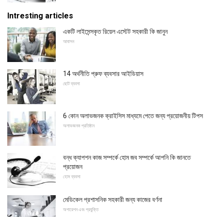
Intresting articles
একটি লাইসেন্সকৃত রিয়েল এস্টেট সহকারী কি জানুন
আবাসন
14 অর্থনীতি প্রুফ ব্যবসার আইডিয়াস
ছোট ব্যবসা
6 কোন অলাভজনক ক্রাইসিস মাধ্যমে পেতে জন্য প্রয়োজনীয় টিপস
অলাভজনক প্রতিষ্ঠান
বন্ধ ক্যাপশন কাজ সম্পর্কে হোম জব সম্পর্কে আপনি কি জানতে
প্রয়োজন
হোম ব্যবসা
মেডিকেল প্রশাসনিক সহকারী জন্য কাজের বর্ণনা
অপারেশন এবং প্রযুক্তি