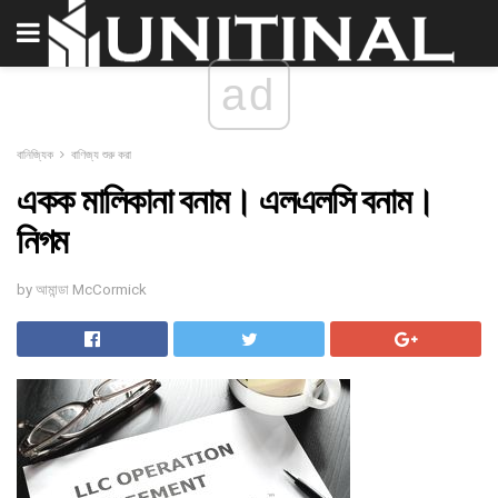
ad
বানিজ্যিক
বাণিজ্য শুরু করা
একক মালিকানা বনাম। এলএলসি বনাম।
নিগম
by আমান্ডা McCormick