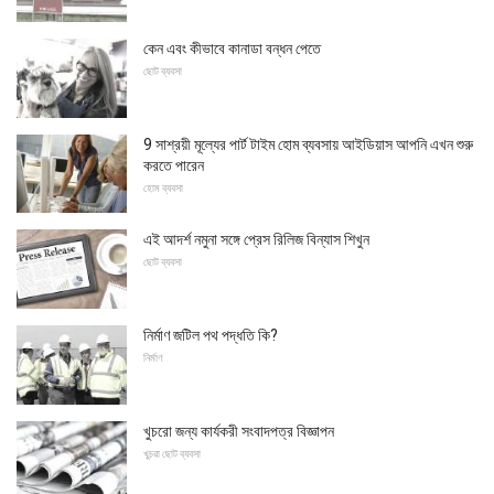
কেন এবং কীভাবে কানাডা বন্ধন পেতে
ছোট ব্যবসা
9 সাশ্রয়ী মূল্যের পার্ট টাইম হোম ব্যবসায় আইডিয়াস আপনি এখন শুরু
করতে পারেন
হোম ব্যবসা
এই আদর্শ নমুনা সঙ্গে প্রেস রিলিজ বিন্যাস শিখুন
ছোট ব্যবসা
নির্মাণ জটিল পথ পদ্ধতি কি?
নির্মাণ
খুচরো জন্য কার্যকরী সংবাদপত্র বিজ্ঞাপন
খুচরা ছোট ব্যবসা