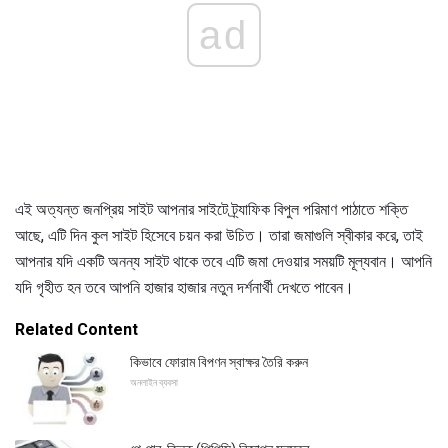
ad
এই অত্যন্ত জনপ্রিয় সাইট আপনার সাইটে ট্র্যাফিক বিপুল পরিমাণ পাঠাতে শক্তি
আছে, এটি দিন কুল সাইট হিসেবে চয়ন করা উচিত। তারা জমাগুলি স্বীকার করে, তাই
আপনার যদি একটি অনন্য সাইট থাকে তবে এটি জমা দেওয়ার সময়টি মূল্যবান। আপনি
যদি গৃহীত হন তবে আপনি হাজার হাজার নতুন দর্শনার্থী দেখতে পাবেন।
Related Content
কিভাবে ফোরাম বিপণন স্বাক্ষর তৈরি করুন
অনলাইন ব্যবসা