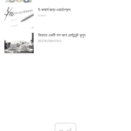
ই-কমার্স জন্য ওয়ার্ডপ্রেস
ই-কমার্স
কিভাবে একটি পপ আপ রেস্টুরেন্ট খুলুন
RESTAURANTING