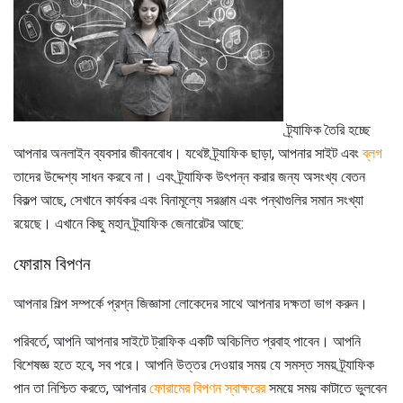
ট্র্যাফিক তৈরি হচ্ছে
আপনার অনলাইন ব্যবসার জীবনবোধ। যথেষ্ট ট্র্যাফিক ছাড়া, আপনার সাইট এবং
ব্লগ
তাদের উদ্দেশ্য সাধন করবে না। এবং ট্র্যাফিক উৎপন্ন করার জন্য অসংখ্য বেতন
বিকল্প আছে, সেখানে কার্যকর এবং বিনামূল্যে সরঞ্জাম এবং পন্থাগুলির সমান সংখ্যা
রয়েছে। এখানে কিছু মহান ট্র্যাফিক জেনারেটর আছে:
ফোরাম বিপণন
আপনার শিল্প সম্পর্কে প্রশ্ন জিজ্ঞাসা লোকেদের সাথে আপনার দক্ষতা ভাগ করুন।
পরিবর্তে, আপনি আপনার সাইটে ট্রাফিক একটি অবিচলিত প্রবাহ পাবেন। আপনি
বিশেষজ্ঞ হতে হবে, সব পরে। আপনি উত্তর দেওয়ার সময় যে সমস্ত সময় ট্র্যাফিক
পান তা নিশ্চিত করতে, আপনার
ফোরামের বিপণন স্বাক্ষরের
সময়ে সময় কাটাতে ভুলবেন