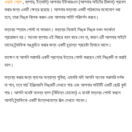
ওয়ার্ড প্রেস
, ব্লগার, ইত্যাদি) আপনার ইউআরএল (আপনার সাইটের ঠিকানা) প্রবেশ
করার জন্য একটি ক্ষেত্র রয়েছে। আপনার মন্তব্য একটি পাঠকদের মনোযোগ ধরা
হলে, তারা লিঙ্ক ক্লিক করুন এবং আপনার সাইট পরিদর্শন করবে।
মন্তব্য স্প্যাম পোস্ট না সাবধান। মন্তব্য নিজেই লিঙ্ক লিঙ্ক যখন সতর্কতা
প্রয়োজন হয়। অনেক ব্লগার এই বিষয়ে ভাল করে নেন না, কারণ এটি আপনার সাইটে
তাদের ট্র্যাফিক সঙ্কুচিত করার জন্য একটি চূড়ান্ত প্রচেষ্টা হিসাবে আসে।
যতক্ষণ না আপনি সরাসরি একটি প্রশ্নের উত্তর পোস্ট করছেন সেই লিঙ্কটি না করাই
ভাল।
মন্তব্য করার জন্য ব্লগের অন্যান্য সুবিধা, এমনকি যদি আপনি অনেক সরাসরি দর্শক
না পান, তবে সার্চ ইঞ্জিনগুলি লিঙ্কটি দেখতে পায় এবং আপনার সাইটটি একটি ছোট্ট বুস্ট
পায়। আপনি যথেষ্ট অনন্য ব্লগ (বিভিন্ন ডোমেন) এ যথেষ্ট মন্তব্য পোস্ট করলে
আপনি ট্র্যাফিকে একটি উল্লেখযোগ্য উত্স দেখতে পাবেন।