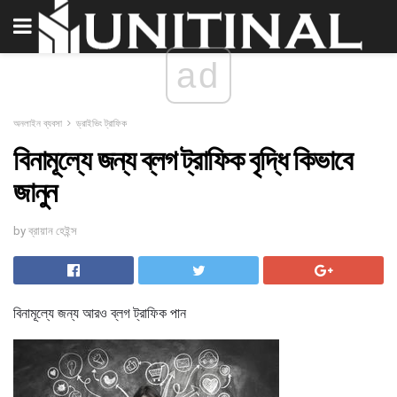
ad
অনলাইন ব্যবসা
ড্রাইভিং ট্রাফিক
বিনামূল্যে জন্য ব্লগ ট্রাফিক বৃদ্ধি কিভাবে
জানুন
by ব্রায়ান হেইন্স
বিনামূল্যে জন্য আরও ব্লগ ট্রাফিক পান