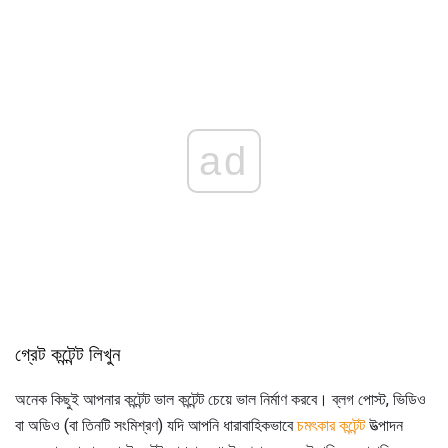
ad
গ্রেট কন্টেন্ট লিখুন
অনেক কিছুই আপনার কন্টেন্ট ভাল কন্টেন্ট চেয়ে ভাল নির্মাণ করবে। ব্লগ পোস্ট, ভিডিও
বা অডিও (বা তিনটি সংমিশ্রণ) যদি আপনি ধারাবাহিকভাবে
চমৎকার কন্টেন্ট
উত্পাদন