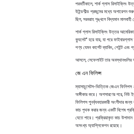
পরবর্তীকালে, শার্ক গ্লাস রিসাইক্লিং উত্
উইন্ডশীল্ড প্রজন্মের মধ্যে অপারেশন শু
ছিল, সরবরাহ শৃঙ্খলে বিদ্যমান মালবাহী
শার্ক গ্লাস রিসাইক্লিং উত্তর আমেরিক
ক্যুলেট" হয়ে যায়, যা পরে ফাইবারগ্লা
পণ্য যেমন কার্পেট ব্যাকিং, পেইন্ট এবং 
আসলে, সেফেলাইট তার অবস্থানগুলির অনে
জে এন ফিলিপ্স
ম্যাসাচুসেটস-ভিত্তিক জেএন ফিলিপস ২01
অঙ্গীকার করে। অপসারণের পরে, নিউ ইংল
ফিলিপস পুনর্ব্যবহারকারী অংশীদার জন্য
কাচ পৃথক করার জন্য একটি বিশেষ প্রক্র
যেতে পারে। প্রক্রিয়াকৃত কাচ উপাদান 
অসংখ্য অ্যাপ্লিকেশন রয়েছে।