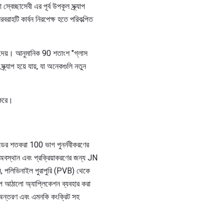
বেচ্ছাসেবী এর পূর্ব উপকূল স্ক্র্যাপ
বরাহটি কার্বন নিরপেক্ষ হতে পরিকল্পিত
ে দেয়। আনুমানিক 90 শতাংশ "গ্লাস
্র্যাপ হয়ে যায়, যা অনেকগুলি নতুন
 করে।
িল্ডের শতকরা 100 ভাগ পুনর্নবীকরণের
 অবস্থান এবং প্রক্রিয়াকরণের জন্য JN
দান, পলিভিনাইল পুরাপুরি (PVB) থেকে
িল্প আঠালো অ্যাপ্লিকেশন ব্যবহার করা
াস অন্তরণ এবং এমনকি কংক্রিট সহ