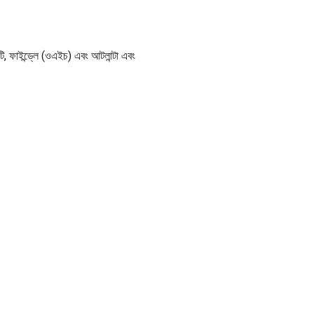
নাটি, ফাইন্ড্লে (ওএইচ) এবং আটলান্টা এবং