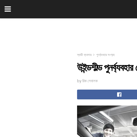
স্থায়ী ব্যবসার
পুনর্ব্যবহার সংগ্রহ
উইন্ডশীল্ড পুনর্ব্যবহার
by রিক লেবালক