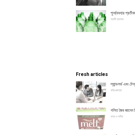
পুনর্ব্যবহার প্রতী
স্থায়ী ব্যবসার
Fresh articles
ল্যান্ডলর্ড এবং টে
বাড়িওয়ালারা
গলিত জৈব জানেন কি
খাদ্য ও পানীয়