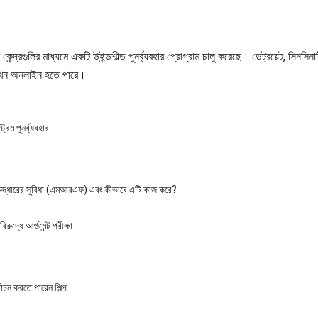
 কেন্দ্রগুলির মাধ্যমে একটি উইন্ডশীল্ড পুনর্ব্যবহার প্রোগ্রাম চালু করেছে। ডেট্রয়েট, সিনসি
র এখন অনলাইন হতে পারে।
্রিম পুনর্ব্যবহার
নরুদ্ধারের সুবিধা (এমআরএফ) এবং কীভাবে এটি কাজ করে?
িরুদ্ধে আর্গুমেন্ট পরীক্ষা
র্বাচন করতে পারেন শিল্প