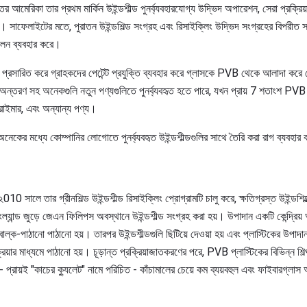
তর আমেরিকা তার প্রথম মার্কিন উইন্ডশীল্ড পুনর্ব্যবহারযোগ্য উদ্ভিদ অপারেশন, সেরা প্রক্রিয়া স্
রু। সাফেলাইটের মতে, পুরাতন উইন্ডশিল্ড সংগ্রহ এবং রিসাইক্লিং উদ্ভিদ সংগ্রহের বিপরীত সর
 লেন ব্যবহার করে।
া প্রসারিত করে গ্রাহকদের পেটেন্ট প্রযুক্তি ব্যবহার করে গ্লাসকে PVB থেকে আলাদা কর
স অন্তরণ সহ অনেকগুলি নতুন পণ্যগুলিতে পুনর্ব্যবহৃত হতে পারে, যখন প্রায় 7 শতাংশ PVB স্ক
প্রাইমার, এবং অন্যান্য পণ্য।
কের মধ্যে কোম্পানির লোগোতে পুনর্ব্যবহৃত উইন্ডশীল্ডগুলির সাথে তৈরি করা রাগ ব্যবহার
0 সালে তার গ্রীনশিল্ড উইন্ডশীল্ড রিসাইক্লিং প্রোগ্রামটি চালু করে, ক্ষতিগ্রস্ত উইন্ডশ
্যান্ড জুড়ে জেএন ফিলিপস অবস্থানে উইন্ডশীল্ড সংগ্রহ করা হয়। উপাদান একটি কেন্দ্রিয়
 বাল্ক-পাঠানো পাঠানো হয়। তারপর উইন্ডশীল্ডগুলি ছিটিয়ে দেওয়া হয় এবং প্লাস্টিকের উপা
িয়ার মাধ্যমে পাঠানো হয়। চূড়ান্ত প্রক্রিয়াজাতকরণের পরে, PVB প্লাস্টিকের বিভিন্ন শ
- প্রায়ই "কাচের ক্যুলেট" নামে পরিচিত - কাঁচামালের চেয়ে কম ব্যয়বহুল এবং ফাইবারগ্ল