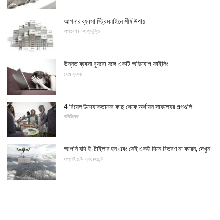
আপনার ব্যবসা স্ট্রিমলাইনে শীর্ষ উপায়
অপারেশন এবং প্রযুক্তি
উন্নত ব্যবসা ব্যুরো সঙ্গে একটি অভিযোগ ফাইলিং
হোম ব্যবসা
4 রিয়েল উদ্যোক্তাদের কাছ থেকে অর্থায়ন সাফল্যের গল্পগুলি
বানিজ্যিক
আপনি যদি ই-টাইলার হন এবং সেই একই দিনে বিতরণ না করেন, দেখুন
সাপ্লাই চেইন ম্যানেজমেন্ট