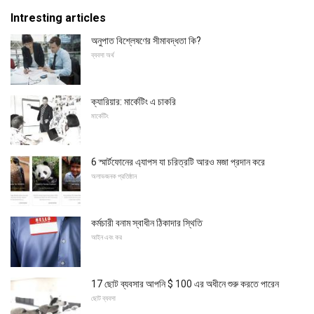
Intresting articles
অনুপাত বিশ্লেষণের সীমাবদ্ধতা কি?
ব্যবসা অর্থ
ক্যারিয়ার: মার্কেটিং এ চাকরি
মার্কেটিং
6 স্মার্টফোনের এ্যাপস যা চরিত্রটি আরও মজা প্রদান করে
অলাভজনক প্রতিষ্ঠান
কর্মচারী বনাম স্বাধীন ঠিকাদার স্থিতি
আইন এবং কর
17 ছোট ব্যবসার আপনি $ 100 এর অধীনে শুরু করতে পারেন
ছোট ব্যবসা