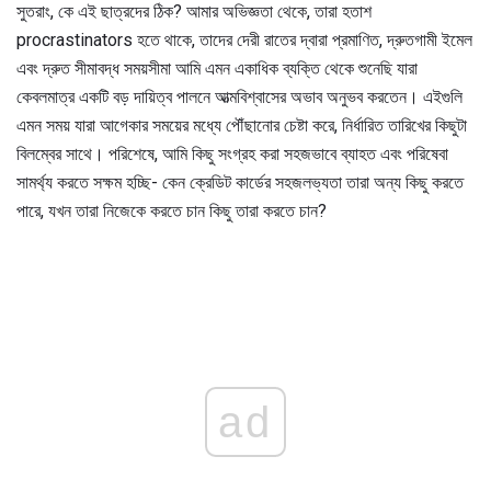
সুতরাং, কে এই ছাত্রদের ঠিক? আমার অভিজ্ঞতা থেকে, তারা হতাশ
procrastinators হতে থাকে, তাদের দেরী রাতের দ্বারা প্রমাণিত, দ্রুতগামী ইমেল
এবং দ্রুত সীমাবদ্ধ সময়সীমা আমি এমন একাধিক ব্যক্তি থেকে শুনেছি যারা
কেবলমাত্র একটি বড় দায়িত্ব পালনে আত্মবিশ্বাসের অভাব অনুভব করতেন। এইগুলি
এমন সময় যারা আগেকার সময়ের মধ্যে পৌঁছানোর চেষ্টা করে, নির্ধারিত তারিখের কিছুটা
বিলম্বের সাথে। পরিশেষে, আমি কিছু সংগ্রহ করা সহজভাবে ব্যাহত এবং পরিষেবা
সামর্থ্য করতে সক্ষম হচ্ছি- কেন ক্রেডিট কার্ডের সহজলভ্যতা তারা অন্য কিছু করতে
পারে, যখন তারা নিজেকে করতে চান কিছু তারা করতে চান?
ad