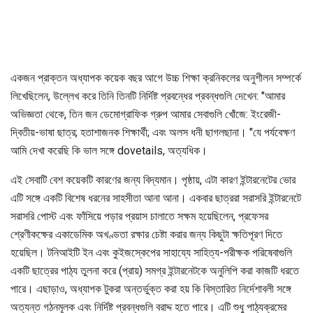
একজন প্রাক্তন অধ্যাপক কয়েক বছর আগে উচ্চ শিক্ষা ক্রনিকলের অনুশীলন সম্পর্কে
লিখেছিলেন, উল্লেখ করে তিনি তিনটি নির্দিষ্ট প্রবন্ধের প্রবন্ধগুলি দেখেন: "আমার
অভিজ্ঞতা থেকে, তিন জন ডেমোগ্রাফিক গ্রুপ আমার সেবাগুলি খোঁজে: ইংরেজী-
দ্বিতীয়-ভাষা ছাত্র; হতাশাজনক শিক্ষার্থী; এবং অলস ধনী ছাগলছানা। "যে পর্যবেক্ষণ
আমি দেখা করেছি কি ভাল সঙ্গে dovetails, অত্যধিক।
এই সেবাটি বেশ কয়েকটি কারণের জন্য বিদ্যমান। পৃষ্ঠায়, এটা কারণ ইন্টারনেটের ভোর
এটি সঙ্গে একটি বিশেষ ধরনের সাহসীতা আনা আনা। একবার ছাত্ররা সরাসরি ইন্টারনেটে
সরাসরি পোস্ট এবং ফাঁসিয়ে পড়ার প্রয়াস চালাতে সক্ষম হয়েছিলেন, প্রফেসর
শ্রেণীকক্ষের একাডেমিক অখণ্ডতা রক্ষার চেষ্টা করার জন্য কিছুটা ক্ষতিপূরণ দিতে
হয়েছিল। টনিআইটি ইন এবং কুইজস্কেপের সাহায্যে সাহিত্য-পরীক্ষক পরিষেবাগুলি
একটি ছাত্রের পাঠ্য তুলনা করে (প্রায়) সমগ্র ইন্টারনেটকে অনুলিপি করা কাজটি ধরতে
পারে। এছাড়াও, অধ্যাপক টুকরা অন্তর্ভুক্ত করা হয় কি বিস্তারিত নির্দেশাবলী সঙ্গে
অত্যন্ত গঠনমূলক এবং নির্দিষ্ট প্রবন্ধগুলি বরাদ্দ হতে পারে। এটি শুধু পাঠ্যক্রমের