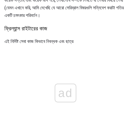
কয়েক সপ্তাহ এবং কয়েক মাস পরে, লেখালেখি সম্পর্কে লিখতে বা লেখার বিষয়ে লেখা
(যেমন এখানে করি, আমি দেখেছি যে আরো সেরিব্রাল বিষয়গুলি সন্নিবেশ করাটা গতির
একটি চমৎকার পরিবর্তন।
ফ্রিল্যান্স রাইটারের কাজ
এই নির্দিষ্ট সেবা কাজ কিভাবে নিবন্ধক এবং ছাত্র
ad