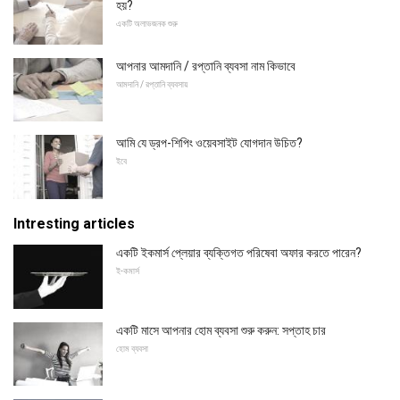
হয়?
একটি অলাভজনক শুরু
আপনার আমদানি / রপ্তানি ব্যবসা নাম কিভাবে
আমদানি / রপ্তানি ব্যবসায়
আমি যে ড্রপ-শিপিং ওয়েবসাইট যোগদান উচিত?
ইবে
Intresting articles
একটি ইকমার্স প্লেয়ার ব্যক্তিগত পরিষেবা অফার করতে পারেন?
ই-কমার্স
একটি মাসে আপনার হোম ব্যবসা শুরু করুন: সপ্তাহ চার
হোম ব্যবসা