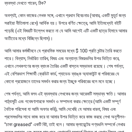
ব্যবস্থা দেখতে পারেন, ঠিক?
অবশ্যই, কোন কাজের লেখক সঙ্গে, এখানে প্রধান বিবেচনার (আবার, একটি মুহূর্ত জন্য
সরাইয়া নীতিমালা রেখে) আর্থিক হয়। উপরে বর্ণিত ক্ষেত্রে, আমি ইতিমধ্যেই বইটি
পড়েছি (এই বিষয়টি উল্লেখ করতে না যে আমি আগেই এটি একটি ছাত্র হিসাবে আমার
অতীতের মধ্যে বিচ্ছিন্ন ছিলাম)।
আমি আমার কর্মজীবনে যে প্রাথমিক সময়ের মধ্যে $ 100 প্রতি ঘন্টায় তৈরি করতে
পারে। বিন্যাস, নির্ধারিত তারিখ, বিষয় এবং অন্যান্য বিষয়গুলির উপর ভিত্তি করে,
এখানে লেখকগণের জন্য ব্যাংক তৈরির একটি বাস্তব সম্ভাবনা রয়েছে। শেষ পর্যন্ত,
এই বেশিরভাগ শিক্ষার্থী ক্রেডিট কার্ড, প্যাডেড ব্যাঙ্ক অ্যাকাউন্ট বা পরিবারের যে
কোনো প্রয়োজনে তাদের সমর্থন করার জন্য ইচ্ছুক পরিবারের বলে মনে হচ্ছে।
শেষ পর্যন্ত, আমি বলব এই ব্যবস্থায় লেখকের জন্য আরেকটি সম্ভাব্য ক্ষতি। আমার
পাঠ্যসূচী এবং গবেষণাগারকে সমর্থন ও সম্পাদনা করার ক্ষেত্রে (আমি একটি সম্পূর্ণ
নৈতিক পরিসেবা যা আমি অফার করি), আমি দেখেছি যে আমার ধারনা, বিষয় এবং
প্রসেসগুলির সাথে কাজ করে যা আমার উপর ভিত্তি করে কাজ করছে লেখা অনুশীলন-
"চাকা greased" একটি বিট, তাই বলে। আমার ক্লায়েন্টের পণ্যগুলি সম্পর্কে লেখার