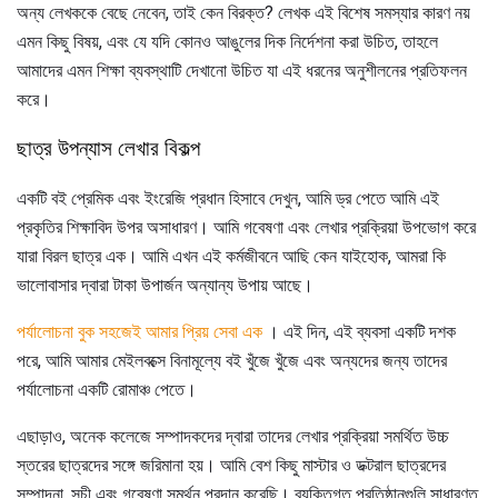
অন্য লেখককে বেছে নেবেন, তাই কেন বিরক্ত? লেখক এই বিশেষ সমস্যার কারণ নয়
এমন কিছু বিষয়, এবং যে যদি কোনও আঙুলের দিক নির্দেশনা করা উচিত, তাহলে
আমাদের এমন শিক্ষা ব্যবস্থাটি দেখানো উচিত যা এই ধরনের অনুশীলনের প্রতিফলন
করে।
ছাত্র উপন্যাস লেখার বিকল্প
একটি বই প্রেমিক এবং ইংরেজি প্রধান হিসাবে দেখুন, আমি ড্র পেতে আমি এই
প্রকৃতির শিক্ষাবিদ উপর অসাধারণ। আমি গবেষণা এবং লেখার প্রক্রিয়া উপভোগ করে
যারা বিরল ছাত্র এক। আমি এখন এই কর্মজীবনে আছি কেন যাইহোক, আমরা কি
ভালোবাসার দ্বারা টাকা উপার্জন অন্যান্য উপায় আছে।
পর্যালোচনা বুক সহজেই আমার প্রিয় সেবা এক
। এই দিন, এই ব্যবসা একটি দশক
পরে, আমি আমার মেইলবক্সে বিনামূল্যে বই খুঁজে খুঁজে এবং অন্যদের জন্য তাদের
পর্যালোচনা একটি রোমাঞ্চ পেতে।
এছাড়াও, অনেক কলেজে সম্পাদকদের দ্বারা তাদের লেখার প্রক্রিয়া সমর্থিত উচ্চ
স্তরের ছাত্রদের সঙ্গে জরিমানা হয়। আমি বেশ কিছু মাস্টার ও ডক্টরাল ছাত্রদের
সম্পাদনা, সূচী এবং গবেষণা সমর্থন প্রদান করেছি। ব্যক্তিগত প্রতিষ্ঠানগুলি সাধারণত